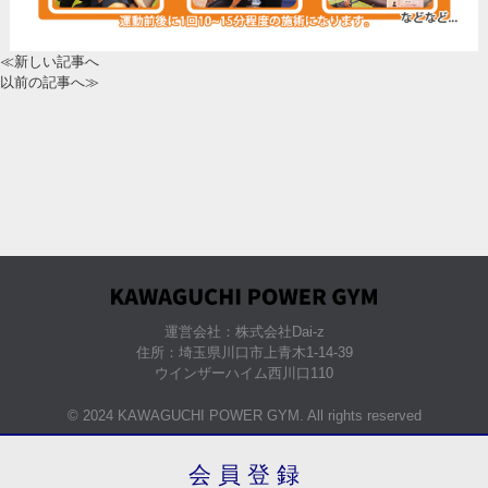
≪新しい記事へ
以前の記事へ≫
運営会社：株式会社Dai-z
住所：埼玉県川口市上青木1-14-39
ウインザーハイム西川口110
© 2024 KAWAGUCHI POWER GYM. All rights reserved
会 員 登 録